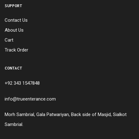
SUPPORT
Contact Us
About Us
Cart
Track Order
CONTACT
+92 343 1547848
info@trueenterance.com
Morh Sambrial, Gala Patwariyan, Back side of Masjid, Sialkot
Sambrial.