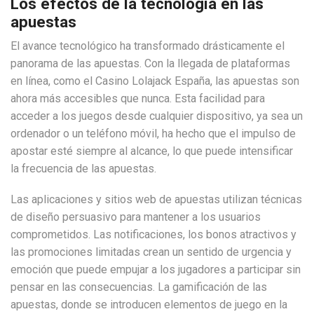
Los efectos de la tecnología en las
apuestas
El avance tecnológico ha transformado drásticamente el
panorama de las apuestas. Con la llegada de plataformas
en línea, como el Casino Lolajack España, las apuestas son
ahora más accesibles que nunca. Esta facilidad para
acceder a los juegos desde cualquier dispositivo, ya sea un
ordenador o un teléfono móvil, ha hecho que el impulso de
apostar esté siempre al alcance, lo que puede intensificar
la frecuencia de las apuestas.
Las aplicaciones y sitios web de apuestas utilizan técnicas
de diseño persuasivo para mantener a los usuarios
comprometidos. Las notificaciones, los bonos atractivos y
las promociones limitadas crean un sentido de urgencia y
emoción que puede empujar a los jugadores a participar sin
pensar en las consecuencias. La gamificación de las
apuestas, donde se introducen elementos de juego en la