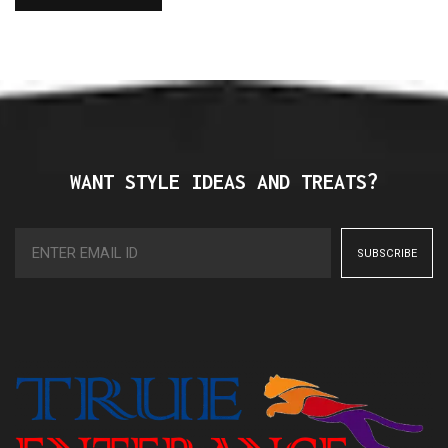
WANT STYLE IDEAS AND TREATS?