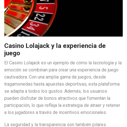
Casino Lolajack y la experiencia de
juego
El Casino Lolajack es un ejemplo de cómo la tecnología y la
emoción se combinan para crear una experiencia de juego
cautivadora. Con una amplia gama de juegos, desde
tragamonedas hasta apuestas deportivas, esta plataforma
se adapta a todos los gustos. Además, los usuarios
pueden disfrutar de bonos atractivos que fomentan la
participación, lo que refleja la estrategia de atraer y retener
a los jugadores a través de incentivos emocionales.
La seguridad y la transparencia son también pilares