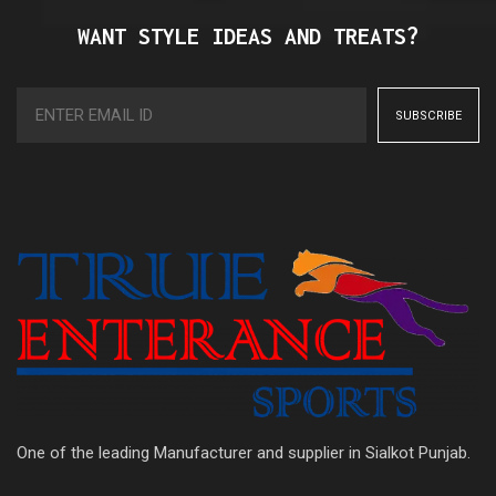
WANT STYLE IDEAS AND TREATS?
One of the leading Manufacturer and supplier in Sialkot Punjab.