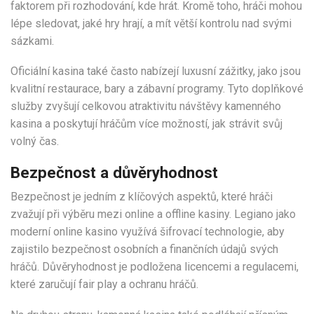
faktorem při rozhodování, kde hrát. Kromě toho, hráči mohou
lépe sledovat, jaké hry hrají, a mít větší kontrolu nad svými
sázkami.
Oficiální kasina také často nabízejí luxusní zážitky, jako jsou
kvalitní restaurace, bary a zábavní programy. Tyto doplňkové
služby zvyšují celkovou atraktivitu návštěvy kamenného
kasina a poskytují hráčům více možností, jak strávit svůj
volný čas.
Bezpečnost a důvěryhodnost
Bezpečnost je jedním z klíčových aspektů, které hráči
zvažují při výběru mezi online a offline kasiny. Legiano jako
moderní online kasino využívá šifrovací technologie, aby
zajistilo bezpečnost osobních a finančních údajů svých
hráčů. Důvěryhodnost je podložena licencemi a regulacemi,
které zaručují fair play a ochranu hráčů.