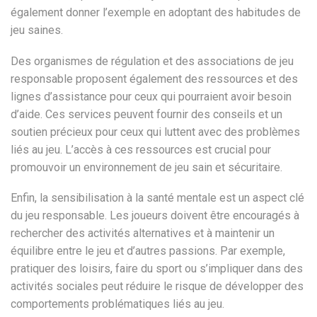
également donner l’exemple en adoptant des habitudes de
jeu saines.
Des organismes de régulation et des associations de jeu
responsable proposent également des ressources et des
lignes d’assistance pour ceux qui pourraient avoir besoin
d’aide. Ces services peuvent fournir des conseils et un
soutien précieux pour ceux qui luttent avec des problèmes
liés au jeu. L’accès à ces ressources est crucial pour
promouvoir un environnement de jeu sain et sécuritaire.
Enfin, la sensibilisation à la santé mentale est un aspect clé
du jeu responsable. Les joueurs doivent être encouragés à
rechercher des activités alternatives et à maintenir un
équilibre entre le jeu et d’autres passions. Par exemple,
pratiquer des loisirs, faire du sport ou s’impliquer dans des
activités sociales peut réduire le risque de développer des
comportements problématiques liés au jeu.