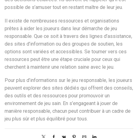
possible de s’amuser tout en restant maître de leur jeu.
Il existe de nombreuses ressources et organisations
prêtes à aider les joueurs dans leur démarche de jeu
responsable. Que ce soit à travers des lignes d’assistance,
des sites d’information ou des groupes de soutien, les
options sont variées et accessibles. Se tourner vers ces
ressources peut être une étape cruciale pour ceux qui
cherchent à maintenir une relation saine avec le jeu.
Pour plus d’informations sur le jeu responsable, les joueurs
peuvent explorer des sites dédiés qui offrent des conseils,
des outils et des ressources pour promouvoir un
environnement de jeu sain. En s’engageant à jouer de
manière responsable, chacun peut contribuer à un cadre de
jeu plus sûr et plus équilibré pour tous.