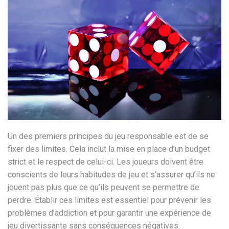
Un des premiers principes du jeu responsable est de se
fixer des limites. Cela inclut la mise en place d’un budget
strict et le respect de celui-ci. Les joueurs doivent être
conscients de leurs habitudes de jeu et s’assurer qu’ils ne
jouent pas plus que ce qu’ils peuvent se permettre de
perdre. Établir ces limites est essentiel pour prévenir les
problèmes d’addiction et pour garantir une expérience de
jeu divertissante sans conséquences négatives.