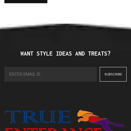
WANT STYLE IDEAS AND TREATS?