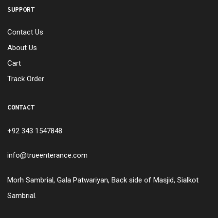
SUPPORT
Contact Us
About Us
Cart
Track Order
CONTACT
+92 343 1547848
info@trueenterance.com
Morh Sambrial, Gala Patwariyan, Back side of Masjid, Sialkot
Sambrial.