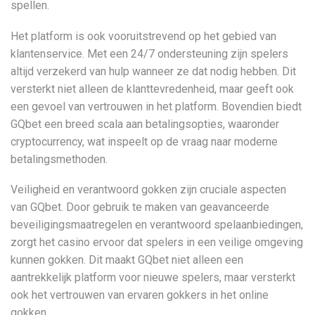
spellen.
Het platform is ook vooruitstrevend op het gebied van
klantenservice. Met een 24/7 ondersteuning zijn spelers
altijd verzekerd van hulp wanneer ze dat nodig hebben. Dit
versterkt niet alleen de klanttevredenheid, maar geeft ook
een gevoel van vertrouwen in het platform. Bovendien biedt
GQbet een breed scala aan betalingsopties, waaronder
cryptocurrency, wat inspeelt op de vraag naar moderne
betalingsmethoden.
Veiligheid en verantwoord gokken zijn cruciale aspecten
van GQbet. Door gebruik te maken van geavanceerde
beveiligingsmaatregelen en verantwoord spelaanbiedingen,
zorgt het casino ervoor dat spelers in een veilige omgeving
kunnen gokken. Dit maakt GQbet niet alleen een
aantrekkelijk platform voor nieuwe spelers, maar versterkt
ook het vertrouwen van ervaren gokkers in het online
gokken.