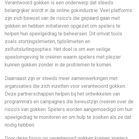
Verantwoord gokken is een onderwerp dat steeds
belangrijker wordt in de online gokindustrie. Veel platforms
zijn zich bewust van de risico’s die gepaard gaan met
gokken en hebben initiatieven opgezet om spelers te
helpen hun speelgedrag te beheersen. Dit omvat tools
zoals stortingslimieten, tijdslimieten en
zelfuitsluitingsopties. Het doel is om een veilige
speelomgeving te creëren waarin spelers met plezier
kunnen gokken zonder in de problemen te komen.
Daarnaast zijn er steeds meer samenwerkingen met
organisaties die zich inzetten voor verantwoord gokken.
Deze partnerschappen helpen bij het ontwikkelen van
programma’s en campagnes die bewustzijn creëren over de
risico’s van gokken. Spelers worden aangemoedigd om hun
speelgedrag te monitoren en om hulp te zoeken als ze dat
nodig hebben.
Door deze focus op verantwoord gokken kunnen spelers