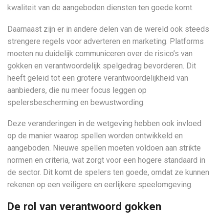
kwaliteit van de aangeboden diensten ten goede komt.
Daarnaast zijn er in andere delen van de wereld ook steeds
strengere regels voor adverteren en marketing. Platforms
moeten nu duidelijk communiceren over de risico’s van
gokken en verantwoordelijk spelgedrag bevorderen. Dit
heeft geleid tot een grotere verantwoordelijkheid van
aanbieders, die nu meer focus leggen op
spelersbescherming en bewustwording.
Deze veranderingen in de wetgeving hebben ook invloed
op de manier waarop spellen worden ontwikkeld en
aangeboden. Nieuwe spellen moeten voldoen aan strikte
normen en criteria, wat zorgt voor een hogere standaard in
de sector. Dit komt de spelers ten goede, omdat ze kunnen
rekenen op een veiligere en eerlijkere speelomgeving.
De rol van verantwoord gokken