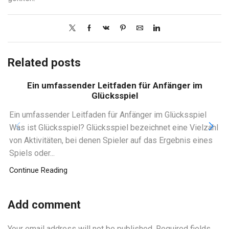
Related posts
Ein umfassender Leitfaden für Anfänger im
Glücksspiel
Ein umfassender Leitfaden für Anfänger im Glücksspiel
Was ist Glücksspiel? Glücksspiel bezeichnet eine Vielzahl
von Aktivitäten, bei denen Spieler auf das Ergebnis eines
Spiels oder...
Continue Reading
Add comment
Your email address will not be published. Required fields