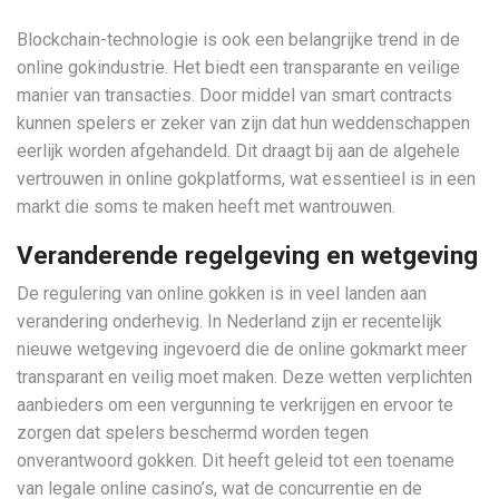
Blockchain-technologie is ook een belangrijke trend in de
online gokindustrie. Het biedt een transparante en veilige
manier van transacties. Door middel van smart contracts
kunnen spelers er zeker van zijn dat hun weddenschappen
eerlijk worden afgehandeld. Dit draagt bij aan de algehele
vertrouwen in online gokplatforms, wat essentieel is in een
markt die soms te maken heeft met wantrouwen.
Veranderende regelgeving en wetgeving
De regulering van online gokken is in veel landen aan
verandering onderhevig. In Nederland zijn er recentelijk
nieuwe wetgeving ingevoerd die de online gokmarkt meer
transparant en veilig moet maken. Deze wetten verplichten
aanbieders om een vergunning te verkrijgen en ervoor te
zorgen dat spelers beschermd worden tegen
onverantwoord gokken. Dit heeft geleid tot een toename
van legale online casino’s, wat de concurrentie en de