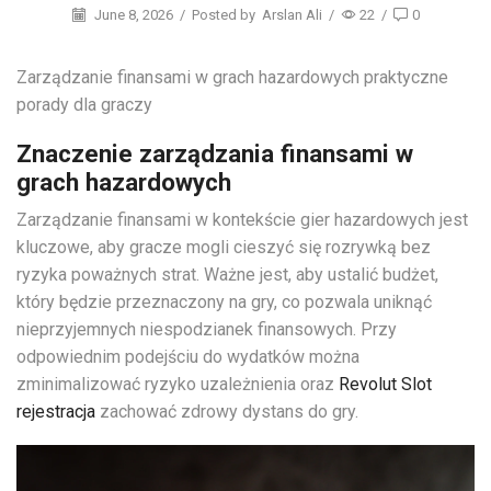
June 8, 2026
/
Posted by
Arslan Ali
/
22
/
0
Zarządzanie finansami w grach hazardowych praktyczne
porady dla graczy
Znaczenie zarządzania finansami w
grach hazardowych
Zarządzanie finansami w kontekście gier hazardowych jest
kluczowe, aby gracze mogli cieszyć się rozrywką bez
ryzyka poważnych strat. Ważne jest, aby ustalić budżet,
który będzie przeznaczony na gry, co pozwala uniknąć
nieprzyjemnych niespodzianek finansowych. Przy
odpowiednim podejściu do wydatków można
zminimalizować ryzyko uzależnienia oraz
Revolut Slot
rejestracja
zachować zdrowy dystans do gry.